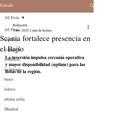
Entrada
All Posts
Redacción
All Posts
3 nov 2025
2 min de lectura
Scania fortalece presencia en
logistica
el Bajío
transporte
La inversión impulsa cercanía operativa 
comercio
y mayor disponibilidad (uptime) para las 
tecnologia
flotas de la región. 
buses
lideres
última milla
Mundial