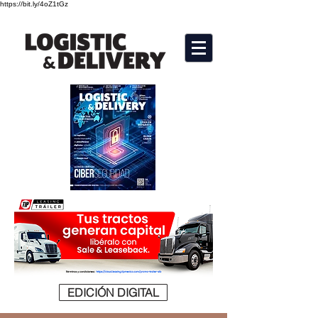
https://bit.ly/4oZ1tGz
EDICIÓN DIGITAL