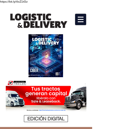
https://bit.ly/4oZ1tGz
EDICIÓN DIGITAL