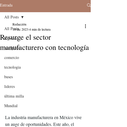
Entrada
All Posts
Redacción
All Posts
18 dic 2023
4 min de lectura
Resurge el sector
logistica
manufacturero con tecnología
transporte
comercio
tecnologia
buses
lideres
última milla
Mundial
La industria manufacturera en México vive 
un auge de oportunidades. Este año, el 