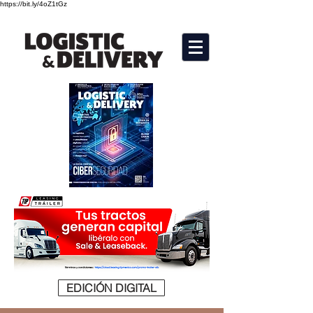
https://bit.ly/4oZ1tGz
EDICIÓN DIGITAL