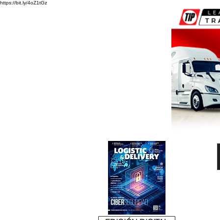
https://bit.ly/4oZ1tGz