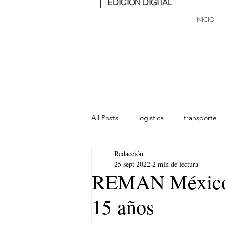
EDICIÓN DIGITAL
INICIO
All Posts
logistica
transporte
Redacción
lideres
última milla
Mund
25 sept 2022
2 min de lectura
REMAN México c
15 años