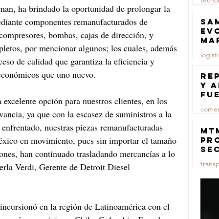
tecno
man, ha brindado la oportunidad de prolongar la 
23 jul
mediante componentes remanufacturados de 
Sa
ev
compresores, bombas, cajas de dirección, y 
ma
pletos, por mencionar algunos; los cuales, además 
logist
ceso de calidad que garantiza la eficiencia y 
económicos que uno nuevo.
23 jul
Re
y 
fu
excelente opción para nuestros clientes, en los 
lu
comer
ancia, ya que con la escasez de suministros a la 
 enfrentado, nuestras piezas remanufacturadas 
23 jul
MT
éxico en movimiento, pues sin importar el tamaño 
pr
se
iones, han continuado trasladando mercancías a lo 
co
trans
erla Verdi, Gerente de Detroit Diesel 
ma
ce
23 jul
ncursionó en la región de Latinoamérica con el 