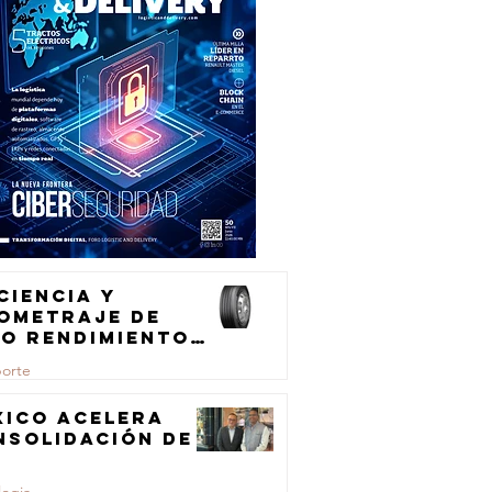
ciencia y
lometraje de
to rendimiento
ra el
porte
ansporte de
rga
xico acelera
nsolidación de