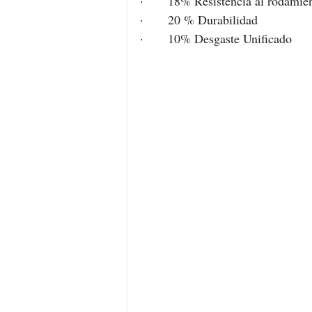
·      18% Resistencia al rodamie
·      20 % Durabilidad
·      10% Desgaste Unificado