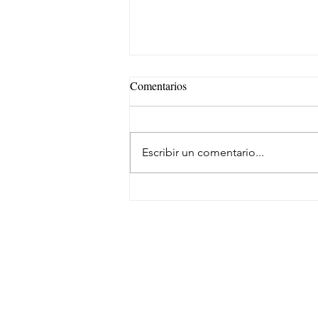
Comentarios
Escribir un comentario...
Eficiencia y kilometraje de alto
rendimiento para el transporte de
carga
SUSCRÍBETE