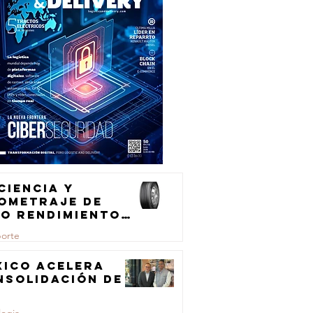
ciencia y
lometraje de
to rendimiento
ra el
porte
ansporte de
rga
xico acelera
nsolidación de