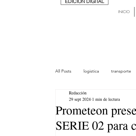
EDICIÓN DIGITAL
INICIO
All Posts
logistica
transporte
Redacción
lideres
última milla
Mund
29 sept 2024
1 min de lectura
Prometeon prese
SERIE 02 para 