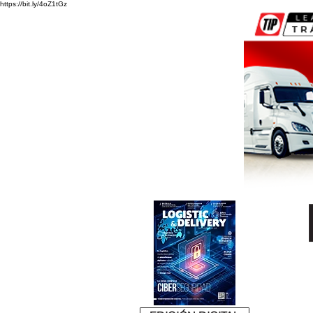
https://bit.ly/4oZ1tGz