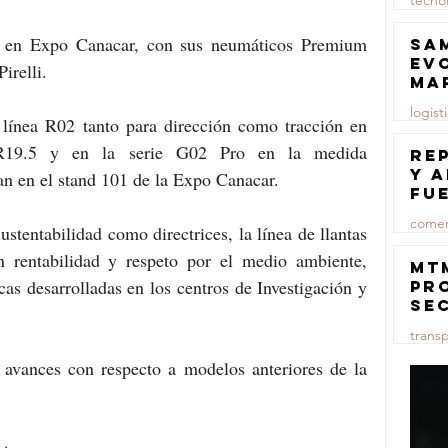
tecno
23 jul
 en Expo Canacar, con sus neumáticos Premium 
Sa
ev
irelli.
ma
logist
 línea R02 tanto para dirección como tracción en 
0R19.5 y en la serie G02 Pro en la medida 
23 jul
Re
y 
an en el stand 101 de la Expo Canacar.
fu
lu
comer
stentabilidad como directrices, la línea de llantas 
n rentabilidad y respeto por el medio ambiente, 
23 jul
MT
cas desarrolladas en los centros de Investigación y 
pr
se
co
trans
ma
ce
s avances con respecto a modelos anteriores de la 
23 jul