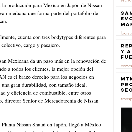
tecno
a la producción para Mexico en Japón de Nissan 
23 jul
an mediana que forma parte del portafolio de 
Sa
ev
san.
ma
logist
ente, cuenta con tres bodytypes diferentes para 
e colectivo, cargo y pasajero.
23 jul
Re
y 
fu
 Mexicana da un paso más en la renovación de 
lu
comer
ndo a todos los clientes, la mejor opción del 
N es el brazo derecho para los negocios en 
23 jul
MT
 una gran durabilidad, con tamaño ideal, 
pr
se
dad y eficiencia de combustible, entre otros 
co
trans
o, director Senior de Mercadotecnia de Nissan 
ma
ce
23 jul
Planta Nissan Shatai en Japón, llegó a México 