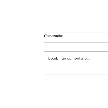
Comentarios
Escribir un comentario...
Repsol Lubricants y AMSOIL u
fuerzas en lubricación eólica
SUSCRÍBETE