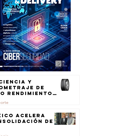
ciencia y
lometraje de
to rendimiento
ra el
porte
ansporte de
rga
xico acelera
nsolidación de