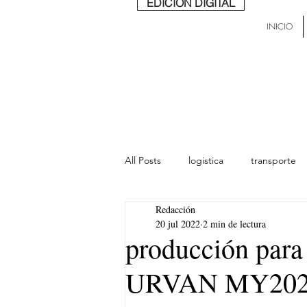
EDICIÓN DIGITAL
INICIO
All Posts
logistica
transporte
Redacción
lideres
última milla
Mund
20 jul 2022
2 min de lectura
producción para
URVAN MY20