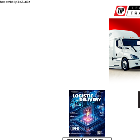
https://bit.ly/4oZ1tGz