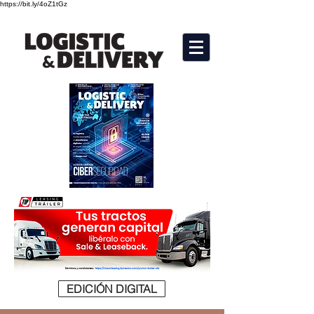
https://bit.ly/4oZ1tGz
EDICIÓN DIGITAL