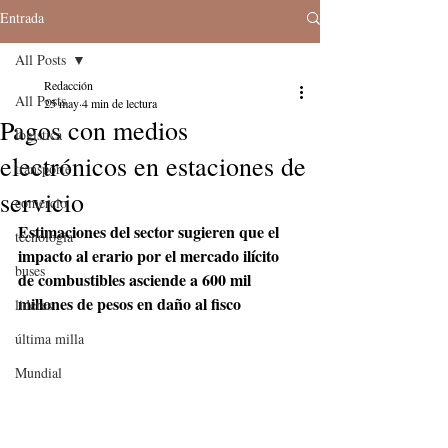
Entrada
All Posts
Redacción
All Posts
25 may
4 min de lectura
Pagos con medios
logistica
electrónicos en estaciones de
transporte
servicio
comercio
Estimaciones del sector sugieren que el 
tecnologia
impacto al erario por el mercado ilícito 
buses
de combustibles asciende a 600 mil 
millones de pesos en daño al fisco
lideres
última milla
Mundial