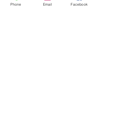
a la RMF 2026
Phone
Email
Facebook