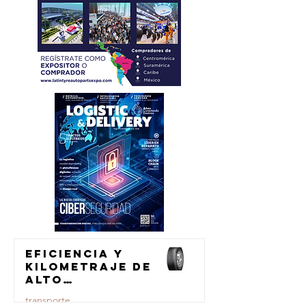
Eficiencia y
kilometraje de
alto
rendimiento
transporte
para el