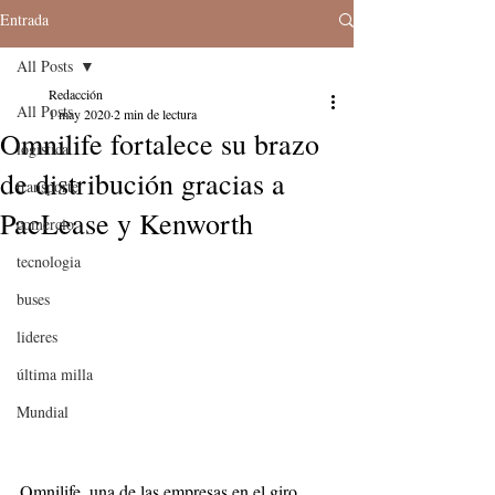
Entrada
All Posts
Redacción
All Posts
1 may 2020
2 min de lectura
Omnilife fortalece su brazo
logistica
de distribución gracias a
transporte
PacLease y Kenworth
comercio
tecnologia
buses
lideres
última milla
Mundial
Omnilife, una de las empresas en el giro 