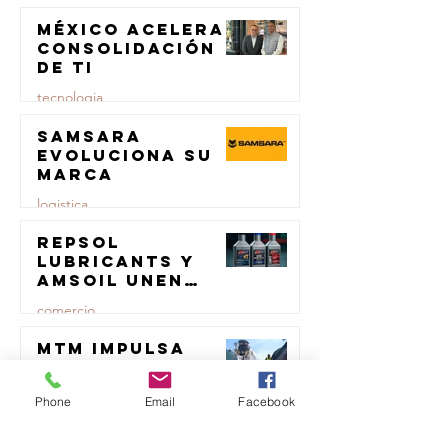
transporte de
México acelera
23 jul
carga
consolidación
de TI
tecnologia
Samsara
23 jul
evoluciona su
marca
logistica
Repsol
23 jul
Lubricants y
AMSOIL unen
fuerzas en
comercio
lubricación
eólica
MTM impulsa
23 jul
productividad
del sector del
Phone
Email
Facebook
concreto con
transporte
manufactura
certificada