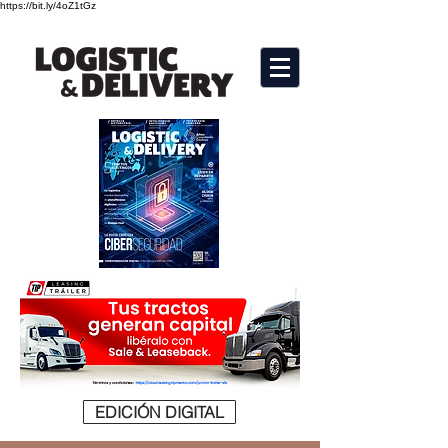
https://bit.ly/4oZ1tGz
EDICIÓN DIGITAL