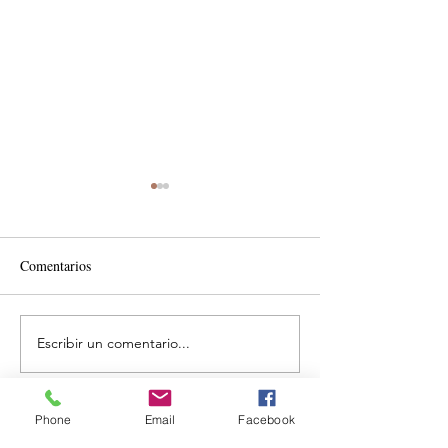
Comentarios
Escribir un comentario...
México responde al reto
VW Vehículos Com
logístico del Mundial 2026
fortalece la gama
Phone
Email
Facebook