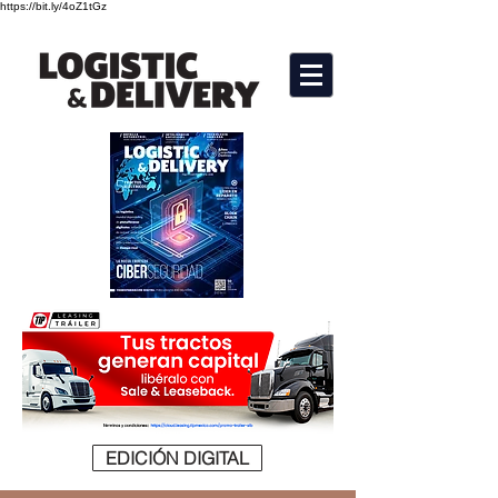
https://bit.ly/4oZ1tGz
EDICIÓN DIGITAL