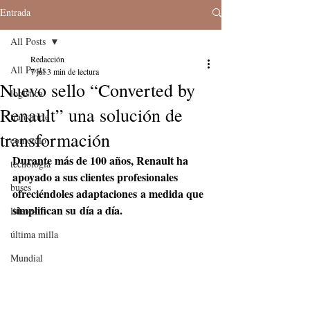
Entrada
All Posts
Redacción
All Posts
7 jul
3 min de lectura
Nuevo sello “Converted by
logistica
Renault” una solución de
transporte
transformación
comercio
Durante más de 100 años, Renault ha 
tecnologia
apoyado a sus clientes profesionales 
buses
ofreciéndoles adaptaciones a medida que 
simplifican su día a día. 
lideres
última milla
Mundial