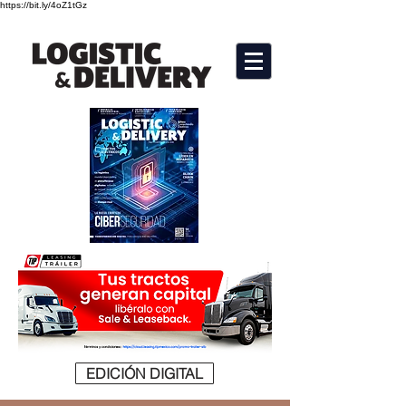
https://bit.ly/4oZ1tGz
EDICIÓN DIGITAL