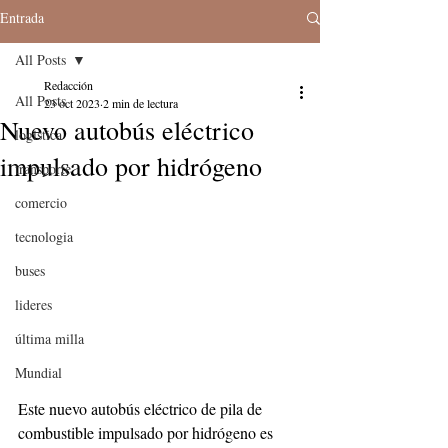
Entrada
All Posts
Redacción
All Posts
23 oct 2023
2 min de lectura
Nuevo autobús eléctrico
logistica
impulsado por hidrógeno
transporte
comercio
tecnologia
buses
lideres
última milla
Mundial
Este nuevo autobús eléctrico de pila de 
combustible impulsado por hidrógeno es 