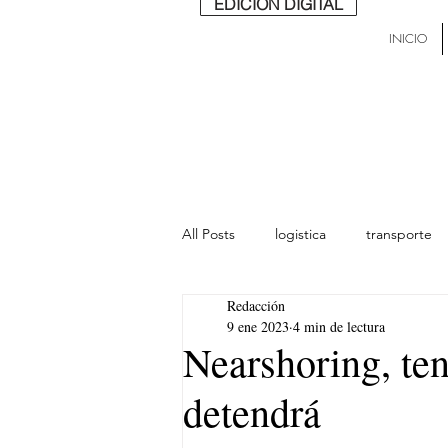
EDICIÓN DIGITAL
INICIO
All Posts
logistica
transporte
Redacción
lideres
última milla
Mund
9 ene 2023
4 min de lectura
Nearshoring, te
detendrá