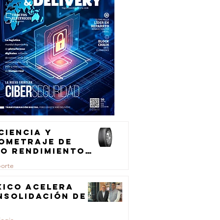
ciencia y
lometraje de
to rendimiento
ra el
porte
ansporte de
rga
xico acelera
nsolidación de