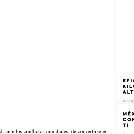
Efi
ki
al
pa
trans
tr
ca
23 jul
Mé
co
TI
, ante los conflictos mundiales, de convertirse en 