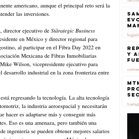
tecno
inente americano, aunque el principal reto será la 
23 jul
tender las inversiones.
Sa
ev
ma
, director ejecutivo de 
Stårategic Business 
logist
sidente en México y director regional para 
tino, al participar en el Fibra Day 2022 en 
23 jul
Re
y 
ociación Mexicana de Fibras Inmobiliarias 
fu
Mike Wilson, vicepresidente ejecutivo para 
lu
comer
desarrollo industrial en la zona fronteriza entre 
23 jul
MT
pr
se
stá regresando la tecnología. La alta tecnología 
co
trans
tomotriz, la industria aeroespacial y necesitarán 
ma
ce
ue hacer es adaptarse más y conseguir más 
23 jul
ntes. Eso es una amenaza, pero también una 
de ingeniería se pueden obtener mejores salarios 