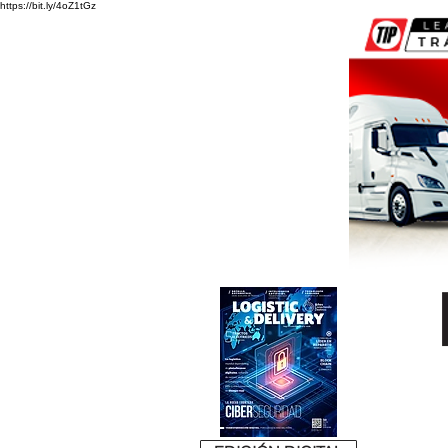
https://bit.ly/4oZ1tGz