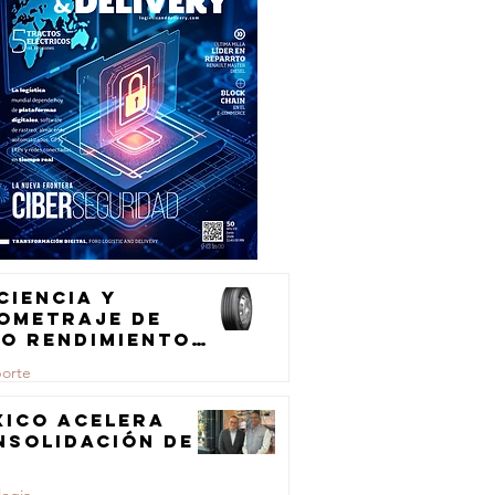
ciencia y
lometraje de
to rendimiento
ra el
porte
ansporte de
rga
xico acelera
nsolidación de