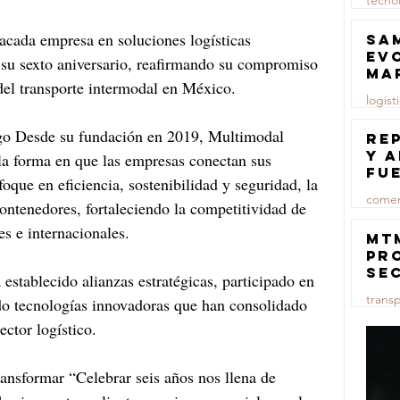
tecno
23 jul
acada empresa en soluciones logísticas 
Sa
ev
 su sexto aniversario, reafirmando su compromiso 
ma
 del transporte intermodal en México.
logist
zgo Desde su fundación en 2019, Multimodal 
23 jul
Re
y 
la forma en que las empresas conectan sus 
fu
que en eficiencia, sostenibilidad y seguridad, la 
lu
comer
ntenedores, fortaleciendo la competitividad de 
s e internacionales.
23 jul
MT
pr
se
establecido alianzas estratégicas, participado en 
co
trans
ado tecnologías innovadoras que han consolidado 
ma
ce
ector logístico.
23 jul
nsformar “Celebrar seis años nos llena de 