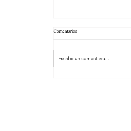
Comentarios
Escribir un comentario...
Samsara evoluciona su marca
SUSCRÍBETE
NEWSLETTER