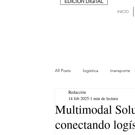
EDICIÓN DIGITAL
INICIO
All Posts
logistica
transporte
Redacción
lideres
última milla
Mund
14 feb 2025
1 min de lectura
Multimodal Solu
conectando logís