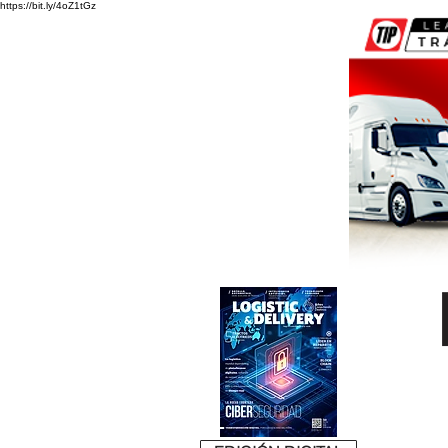
https://bit.ly/4oZ1tGz