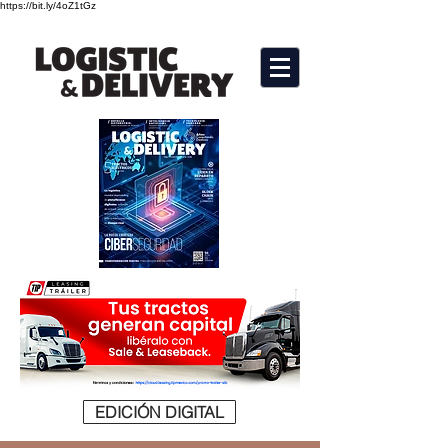
https://bit.ly/4oZ1tGz
EDICIÓN DIGITAL