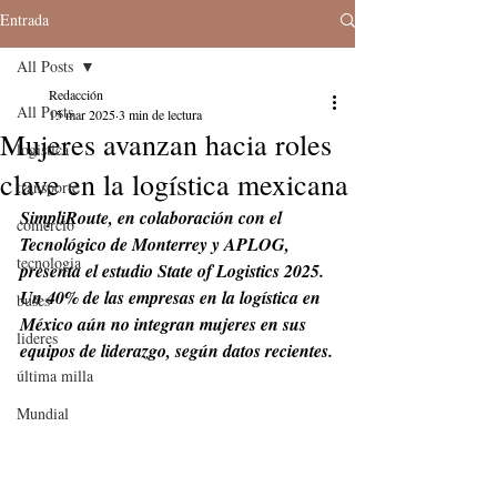
Entrada
All Posts
Redacción
All Posts
15 mar 2025
3 min de lectura
Mujeres avanzan hacia roles
logistica
clave en la logística mexicana
transporte
SimpliRoute, en colaboración con el 
comercio
Tecnológico de Monterrey y APLOG, 
tecnologia
presenta el estudio State of Logistics 2025. 
Un 40% de las empresas en la logística en 
buses
México aún no integran mujeres en sus 
lideres
equipos de liderazgo, según datos recientes.
última milla
Mundial