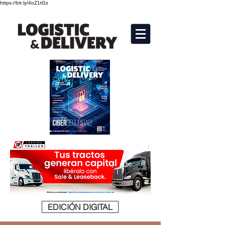
https://bit.ly/4oZ1tGz
EDICIÓN DIGITAL