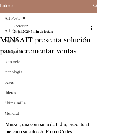
Entrada
All Posts
Redacción
All Posts
21 jul 2020
3 min de lectura
MINSAIT presenta solución
logistica
para incrementar ventas
transporte
comercio
tecnologia
buses
lideres
última milla
Mundial
Minsait, una compañía de Indra, presentó al 
mercado su solución Promo Codes 