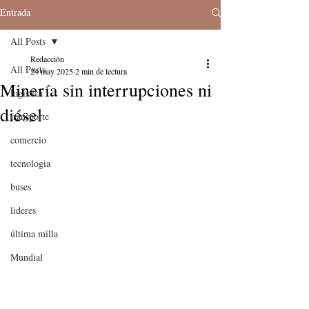
Entrada
All Posts
Redacción
All Posts
24 may 2025
2 min de lectura
Minería sin interrupciones ni
logistica
diésel
transporte
comercio
tecnologia
buses
lideres
última milla
Mundial