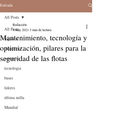
Entrada
All Posts
Redacción
All Posts
6 may 2021
3 min de lectura
Mantenimiento, tecnología y
logistica
optimización, pilares para la
transporte
seguridad de las flotas
comercio
tecnologia
buses
lideres
última milla
Mundial