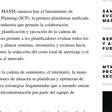
tecno
23 jul
MANH) anuncia hoy el lanzamiento de 
Sa
ev
lanning (SCP), la primera plataforma unificada 
ma
 industria que permite la colaboración 
logist
e planificación y ejecución de la cadena de 
ra permite a los planificadores evaluar todos los 
23 jul
Re
y 
 y alinear sistemas, inventarios y recursos hacia 
fu
o la reducción del costo total de aterrizaje o el 
lu
comer
da al mercado.
23 jul
MT
e la cadena de suministro, el inventario, la mano 
pr
se
ciones de almacén se planifican y optimizan de 
co
trans
uce estrategias fragmentadas que a menudo entran 
ma
ce
 retroalimentación por parte del equipo de 
23 jul