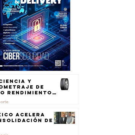
ciencia y
lometraje de
to rendimiento
ra el
porte
ansporte de
rga
xico acelera
nsolidación de