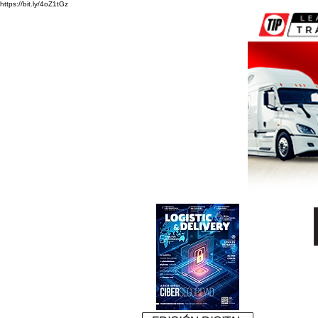
https://bit.ly/4oZ1tGz