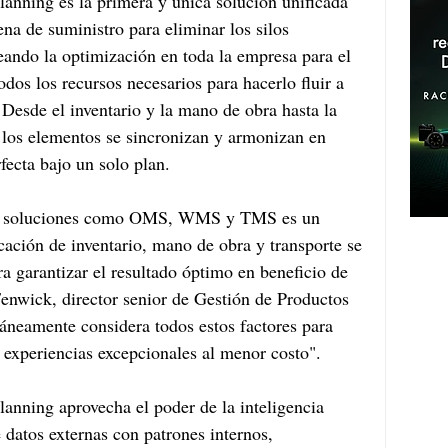
anning es la primera y única solución unificada 
ena de suministro para eliminar los silos 
eando la optimización en toda la empresa para el 
odos los recursos necesarios para hacerlo fluir a 
 Desde el inventario y la mano de obra hasta la 
s los elementos se sincronizan y armonizan en 
fecta bajo un solo plan.
on soluciones como OMS, WMS y TMS es un 
cación de inventario, mano de obra y transporte se 
a garantizar el resultado óptimo en beneficio de 
Fenwick, director senior de Gestión de Productos 
áneamente considera todos estos factores para 
r experiencias excepcionales al menor costo".
nning aprovecha el poder de la inteligencia 
e datos externas con patrones internos, 