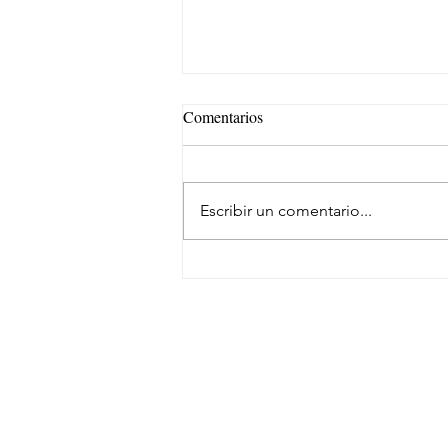
Comentarios
Escribir un comentario...
Samsara evoluciona su marca
SUSCRÍBETE