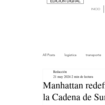
EDICIÓN DIGITAL
INICIO
All Posts
logistica
transporte
Redacción
lideres
última milla
Mund
21 may 2024
2 min de lectura
Manhattan redefi
la Cadena de Su