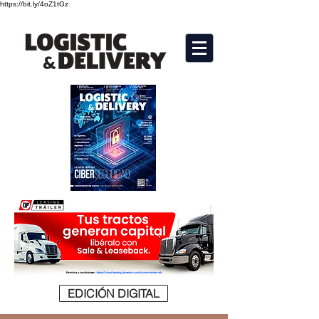
https://bit.ly/4oZ1tGz
EDICIÓN DIGITAL