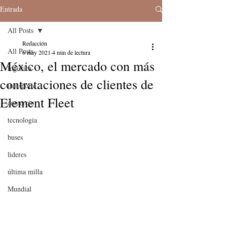
Entrada
All Posts
Redacción
All Posts
6 may 2021
4 min de lectura
México, el mercado con más
logistica
contrataciones de clientes de
transporte
Element Fleet
comercio
tecnologia
buses
lideres
última milla
Mundial