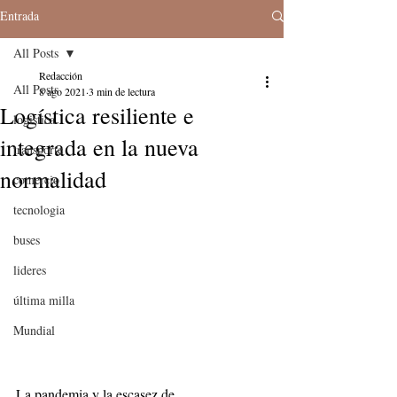
Entrada
All Posts
Redacción
All Posts
8 ago 2021
3 min de lectura
Logística resiliente e
logistica
integrada en la nueva
transporte
normalidad
comercio
tecnologia
buses
lideres
última milla
Mundial
La pandemia y la escasez de 