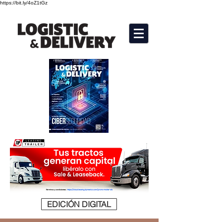
https://bit.ly/4oZ1tGz
EDICIÓN DIGITAL