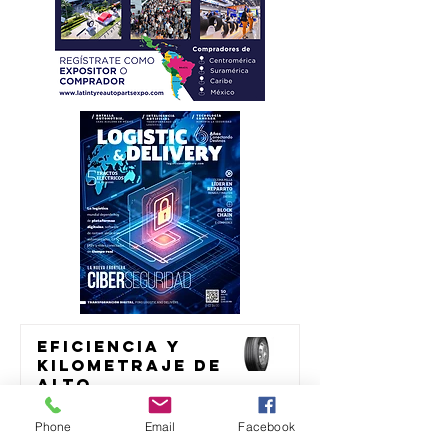
Eficiencia y
kilometraje de
alto
rendimiento
transporte
para el
Phone
Email
Facebook
transporte de