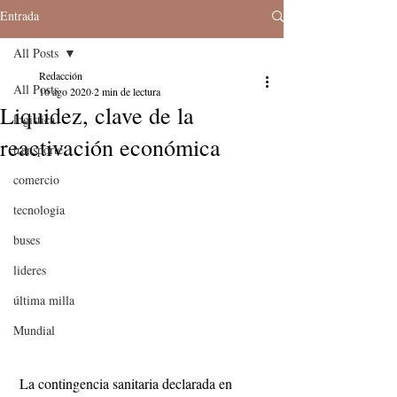
Entrada
All Posts
Redacción
All Posts
16 ago 2020
2 min de lectura
Liquidez, clave de la
logistica
reactivación económica
transporte
comercio
tecnologia
buses
lideres
última milla
Mundial
 La contingencia sanitaria declarada en 