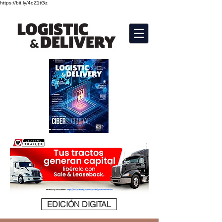
https://bit.ly/4oZ1tGz
EDICIÓN DIGITAL