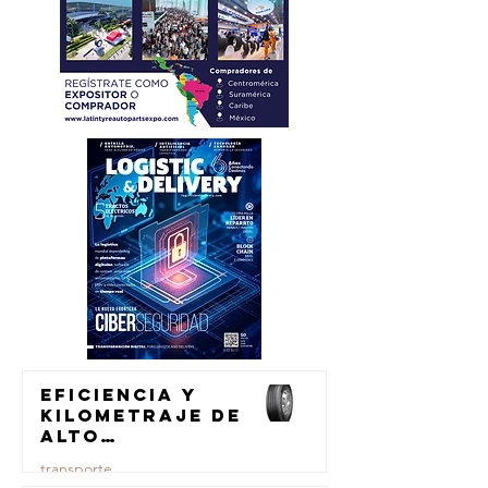
Eficiencia y
kilometraje de
alto
rendimiento
transporte
para el