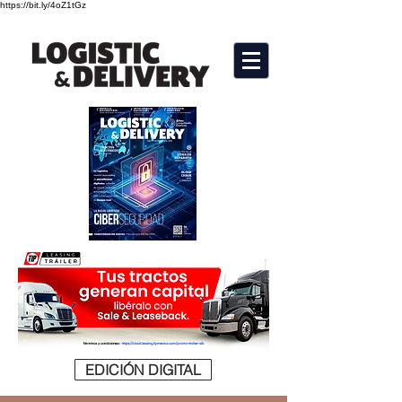
https://bit.ly/4oZ1tGz
EDICIÓN DIGITAL