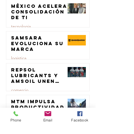
transporte de
México acelera
23 jul
carga
consolidación
de TI
tecnologia
Samsara
23 jul
evoluciona su
marca
logistica
Repsol
23 jul
Lubricants y
AMSOIL unen
fuerzas en
comercio
lubricación
eólica
MTM impulsa
23 jul
productividad
del sector del
concreto con
Phone
Email
Facebook
transporte
manufactura
certificada
23 jul