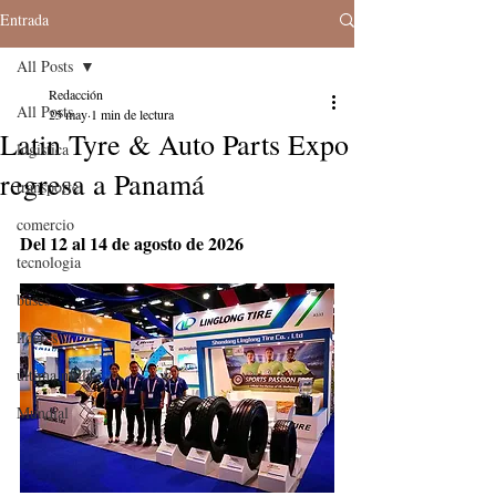
Entrada
All Posts
Redacción
All Posts
25 may
1 min de lectura
Latin Tyre & Auto Parts Expo
logistica
regresa a Panamá
transporte
comercio
Del 12 al 14 de agosto de 2026
tecnologia
buses
lideres
última milla
Mundial