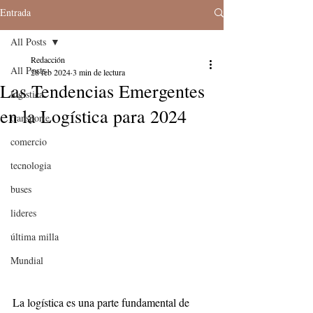
Entrada
All Posts
Redacción
All Posts
28 feb 2024
3 min de lectura
Las Tendencias Emergentes
logistica
en la Logística para 2024
transporte
comercio
tecnologia
buses
lideres
última milla
Mundial
La logística es una parte fundamental de 