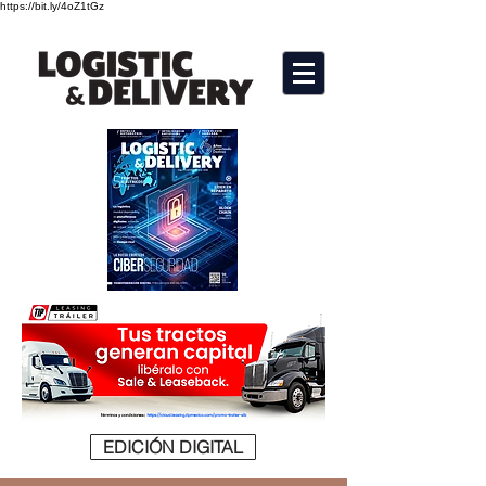
https://bit.ly/4oZ1tGz
EDICIÓN DIGITAL