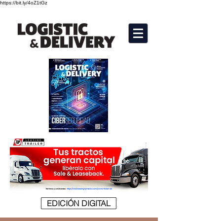
https://bit.ly/4oZ1tGz
EDICIÓN DIGITAL