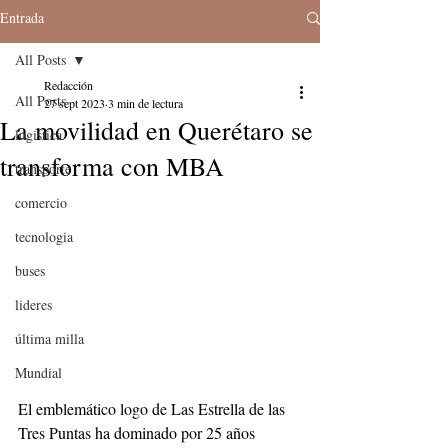
Entrada
All Posts
Redacción
All Posts
27 sept 2023
3 min de lectura
La movilidad en Querétaro se
logistica
transforma con MBA
transporte
comercio
tecnologia
buses
lideres
última milla
Mundial
El emblemático logo de Las Estrella de las 
Tres Puntas ha dominado por 25 años 