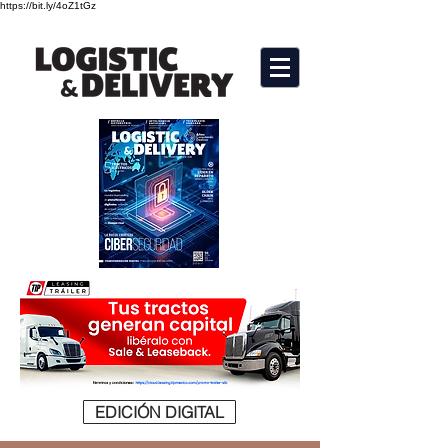
https://bit.ly/4oZ1tGz
EDICIÓN DIGITAL