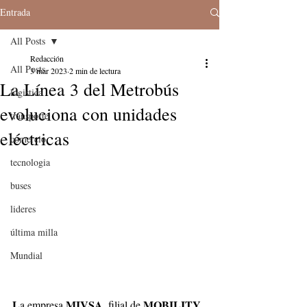
Entrada
All Posts
Redacción
All Posts
3 mar 2023
2 min de lectura
La Línea 3 del Metrobús
logistica
evoluciona con unidades
transporte
eléctricas
comercio
tecnologia
buses
lideres
última milla
Mundial
L
MIVSA
MOBILITY 
a empresa 
, filial de 