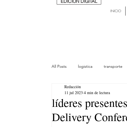
EDICIÓN DIGITAL
INICIO
All Posts
logistica
transporte
Redacción
lideres
última milla
Mund
11 jul 2023
4 min de lectura
líderes presente
Delivery Confer