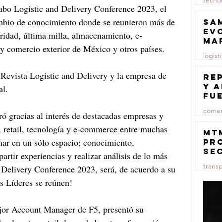
tecno
cabo Logistic and Delivery Conference 2023, el 
23 jul
ambio de conocimiento donde se reunieron más de 
Sa
ev
uridad, última milla, almacenamiento, e-
ma
y comercio exterior de México y otros países. 
logist
 Revista Logistic and Delivery y la empresa de 
23 jul
Re
y 
l. 
fu
lu
comer
 gracias al interés de destacadas empresas y 
ca, retail, tecnología y e-commerce entre muchas 
23 jul
MT
mar en un sólo espacio; conocimiento, 
pr
se
artir experiencias y realizar análisis de lo más 
co
trans
d Delivery Conference 2023, será, de acuerdo a su 
ma
ce
os Líderes se reúnen!
23 jul
jor Account Manager de F5, presentó su 