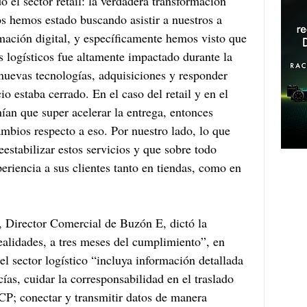
o el sector retail: la verdadera transformación 
os hemos estado buscando asistir a nuestros a 
rmación digital, y específicamente hemos visto que 
ios logísticos fue altamente impactado durante la 
uevas tecnologías, adquisiciones y responder 
o estaba cerrado. En el caso del retail y en el 
nían que super acelerar la entrega, entonces 
bios respecto a eso. Por nuestro lado, lo que 
estabilizar estos servicios y que sobre todo 
riencia a sus clientes tanto en tiendas, como en 
 Director Comercial de Buzón E, dictó la 
alidades, a tres meses del cumplimiento”, en 
l sector logístico “incluya información detallada 
ías, cuidar la corresponsabilidad en el traslado 
CP; conectar y transmitir datos de manera 