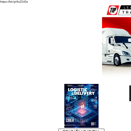
https://bit.ly/4oZ1tGz