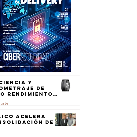
ciencia y
lometraje de
to rendimiento
ra el
porte
ansporte de
rga
xico acelera
nsolidación de