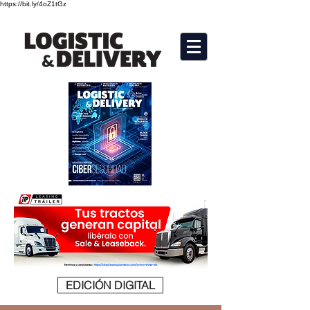
https://bit.ly/4oZ1tGz
EDICIÓN DIGITAL