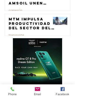
AMSOIL unen
fuerzas en
comercio
lubricación
eólica
MTM impulsa
23 jul
productividad
del sector del
concreto con
transporte
manufactura
certificada
23 jul
Phone
Email
Facebook