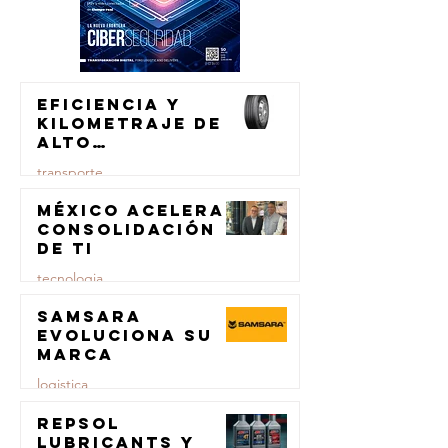
Eficiencia y
kilometraje de
alto
rendimiento
transporte
para el
transporte de
México acelera
23 jul
carga
consolidación
de TI
tecnologia
Samsara
23 jul
evoluciona su
marca
logistica
Repsol
23 jul
Lubricants y