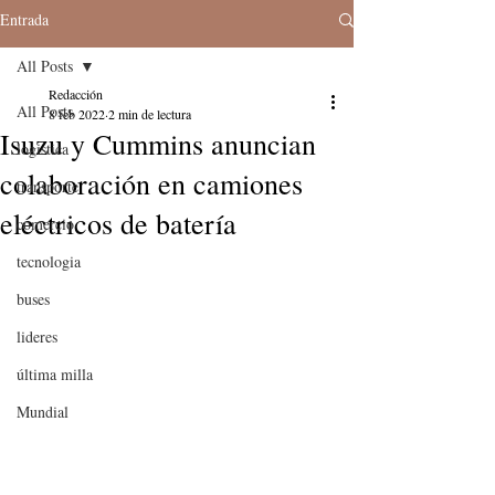
Entrada
All Posts
Redacción
All Posts
8 feb 2022
2 min de lectura
Isuzu y Cummins anuncian
logistica
colaboración en camiones
transporte
eléctricos de batería
comercio
tecnologia
buses
lideres
última milla
Mundial