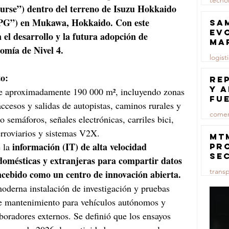
tecno
rse”) dentro del terreno de Isuzu Hokkaido 
23 jul
PG”) en Mukawa, Hokkaido. Con este 
Sa
ev
 el desarrollo y la futura adopción de 
ma
omía de Nivel 4. 
logist
o: 
23 jul
Re
y 
bre aproximadamente 190 000 m², incluyendo zonas 
fu
ccesos y salidas de autopistas, caminos rurales y 
lu
comer
 semáforos, señales electrónicas, carriles bici, 
erroviarios y sistemas V2X. 
23 jul
MT
información (IT) de alta velocidad 
 la 
pr
se
 domésticas y extranjeras para compartir datos 
co
trans
ncebido como un centro de innovación abierta. 
ma
ce
derna instalación de investigación y pruebas 
23 jul
 de mantenimiento para vehículos autónomos y 
boradores externos. Se definió que los ensayos 