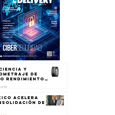
ciencia y
lometraje de
to rendimiento
ra el
porte
ansporte de
rga
xico acelera
nsolidación de