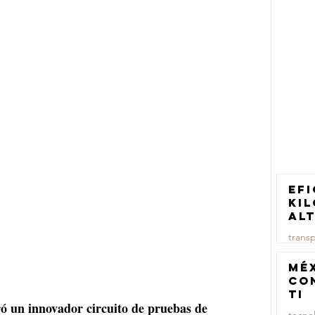
Efi
ki
al
pa
trans
tr
ca
23 jul
Mé
co
TI
 un innovador circuito de pruebas de 