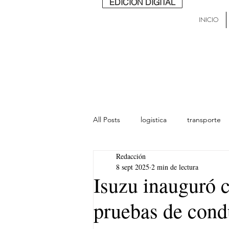
EDICIÓN DIGITAL
INICIO
All Posts
logistica
transporte
Redacción
lideres
última milla
Mund
8 sept 2025
2 min de lectura
Isuzu inauguró c
pruebas de con