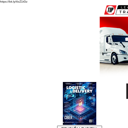
https://bit.ly/4oZ1tGz