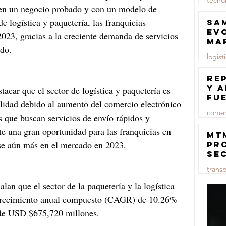
tecno
r en un negocio probado y con un modelo de 
23 jul
e logística y paquetería, las franquicias 
Sa
ev
2023, gracias a la creciente demanda de servicios 
ma
ndo.
logist
23 jul
Re
y 
tacar que el sector de logística y paquetería es 
fu
alidad debido al aumento del comercio electrónico 
lu
comer
 que buscan servicios de envío rápidos y 
ste una gran oportunidad para las franquicias en 
23 jul
MT
rse aún más en el mercado en 2023.
pr
se
co
trans
ma
ce
lan que el sector de la paquetería y la logística 
23 jul
 crecimiento anual compuesto (CAGR) de 10.26% 
 de USD $675,720 millones.