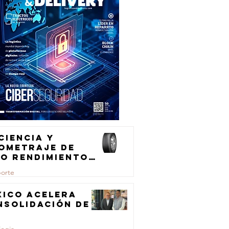
ciencia y
lometraje de
to rendimiento
ra el
porte
ansporte de
rga
xico acelera
nsolidación de