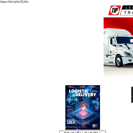
https://bit.ly/4oZ1tGz