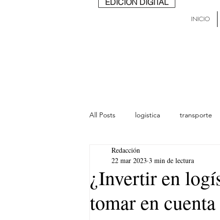
EDICIÓN DIGITAL
INICIO
All Posts
logistica
transporte
Redacción
lideres
última milla
Mund
22 mar 2023
3 min de lectura
¿Invertir en log
tomar en cuenta