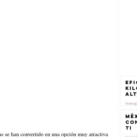
Efi
ki
al
pa
trans
tr
ca
23 jul
Mé
co
TI
ias se han convertido en una opción muy atractiva 