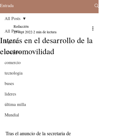
Entrada
All Posts
Redacción
All Posts
25 sept 2022
2 min de lectura
Interés en el desarrollo de la
logistica
electromovilidad
transporte
comercio
tecnologia
buses
lideres
última milla
Mundial
Tras el anuncio de la secretaria de 