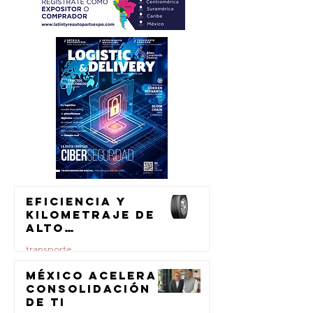
Eficiencia y
kilometraje de
alto
rendimiento
transporte
para el
transporte de
México acelera
23 jul
carga
consolidación
de TI