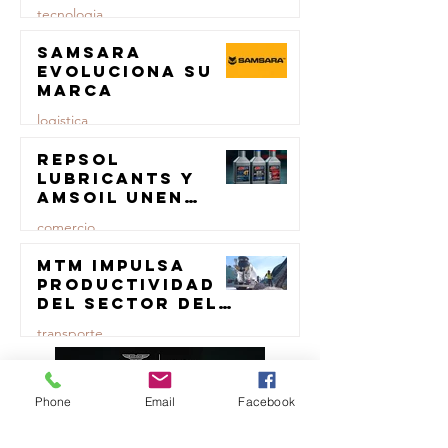
tecnologia
Samsara
23 jul
evoluciona su
marca
logistica
Repsol
23 jul
Lubricants y
AMSOIL unen
fuerzas en
comercio
lubricación
eólica
MTM impulsa
23 jul
productividad
del sector del
concreto con
transporte
manufactura
certificada
23 jul
Phone
Email
Facebook