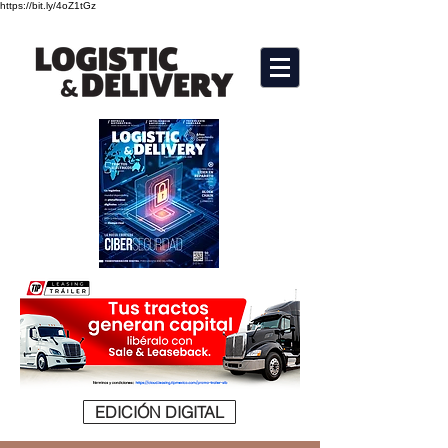
https://bit.ly/4oZ1tGz
EDICIÓN DIGITAL