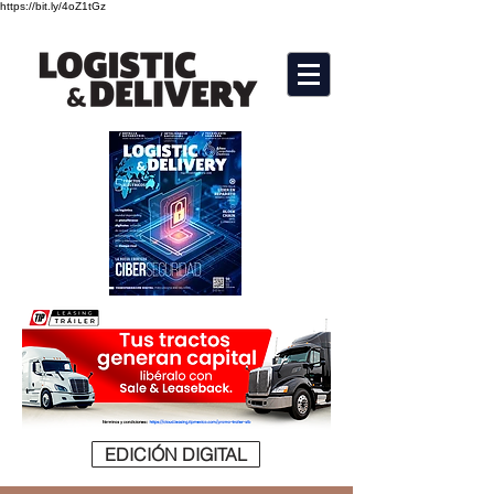
https://bit.ly/4oZ1tGz
EDICIÓN DIGITAL