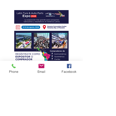
amenazas cibernéticas
Phone
Email
Facebook