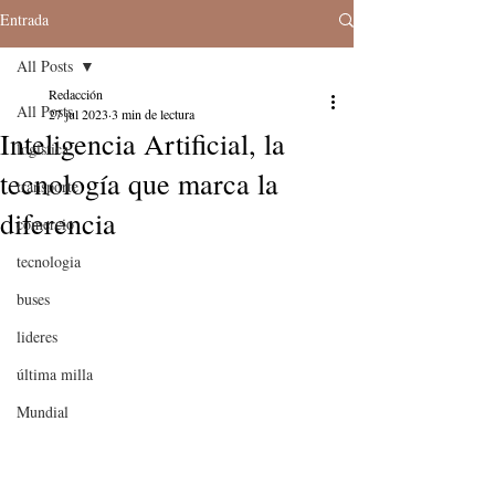
Entrada
All Posts
Redacción
All Posts
27 jul 2023
3 min de lectura
Inteligencia Artificial, la
logistica
tecnología que marca la
transporte
diferencia
comercio
tecnologia
buses
lideres
última milla
Mundial