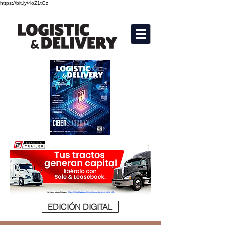
https://bit.ly/4oZ1tGz
EDICIÓN DIGITAL