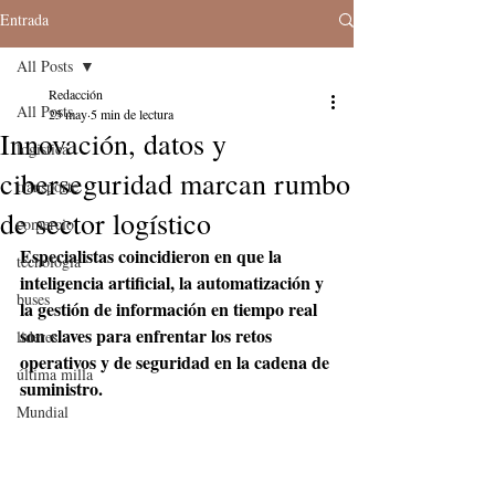
Entrada
All Posts
Redacción
All Posts
25 may
5 min de lectura
Innovación, datos y
logistica
ciberseguridad marcan rumbo
transporte
de sector logístico
comercio
Especialistas coincidieron en que la 
tecnologia
inteligencia artificial, la automatización y 
buses
la gestión de información en tiempo real 
son claves para enfrentar los retos 
lideres
operativos y de seguridad en la cadena de 
última milla
suministro.
Mundial