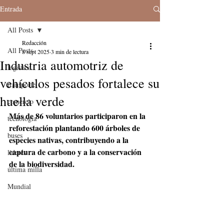
Entrada
All Posts
Redacción
All Posts
8 sept 2025
3 min de lectura
Industria automotriz de
logistica
vehículos pesados fortalece su
transporte
huella verde
comercio
Más de 86 voluntarios participaron en la 
tecnologia
reforestación plantando 600 árboles de 
buses
especies nativas, contribuyendo a la 
captura de carbono y a la conservación 
lideres
de la biodiversidad.
última milla
Mundial