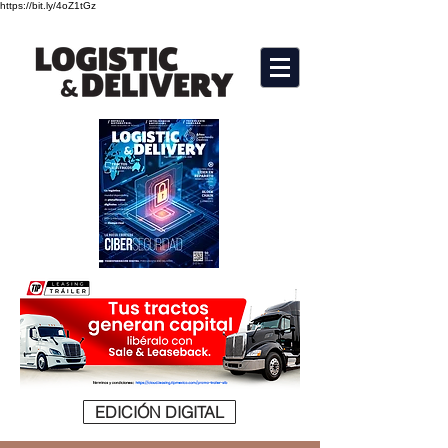
https://bit.ly/4oZ1tGz
EDICIÓN DIGITAL