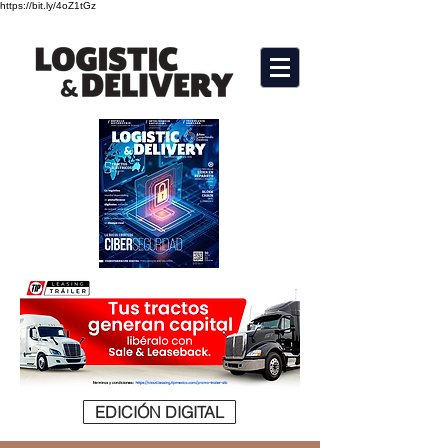
https://bit.ly/4oZ1tGz
EDICIÓN DIGITAL