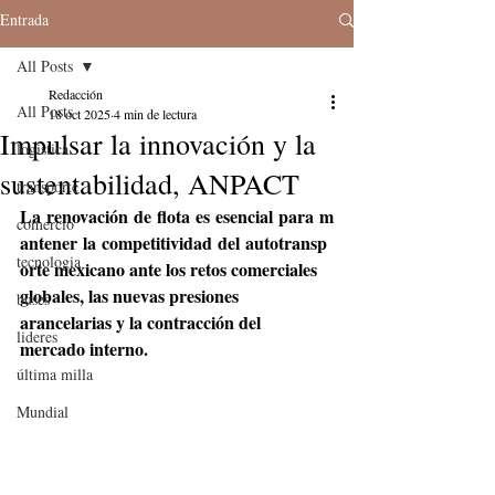
Entrada
All Posts
Redacción
All Posts
18 oct 2025
4 min de lectura
Impulsar la innovación y la
logistica
sustentabilidad, ANPACT
transporte
La renovación de flota es esencial para m
comercio
antener la competitividad del autotransp
tecnologia
orte mexicano ante los retos comerciales 
globales, las nuevas presiones 
buses
arancelarias y la contracción del 
lideres
mercado interno.
última milla
Mundial