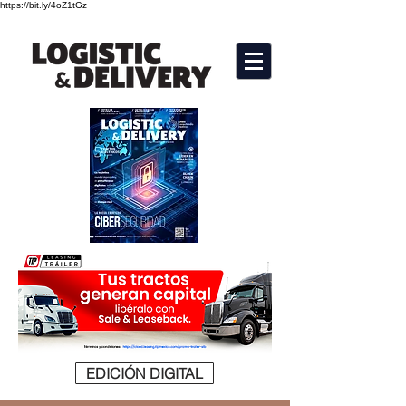
https://bit.ly/4oZ1tGz
EDICIÓN DIGITAL