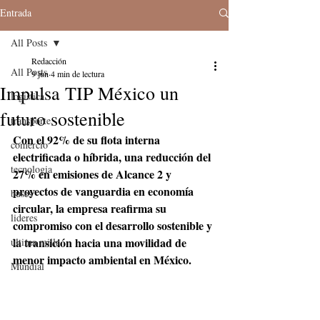
Entrada
All Posts
Redacción
All Posts
9 jun
4 min de lectura
Impulsa TIP México un
logistica
futuro sostenible
transporte
Con el 92% de su flota interna 
comercio
electrificada o híbrida, una reducción del 
tecnologia
27% en emisiones de Alcance 2 y 
proyectos de vanguardia en economía 
buses
circular, la empresa reafirma su 
lideres
compromiso con el desarrollo sostenible y 
la transición hacia una movilidad de 
última milla
menor impacto ambiental en México.
Mundial