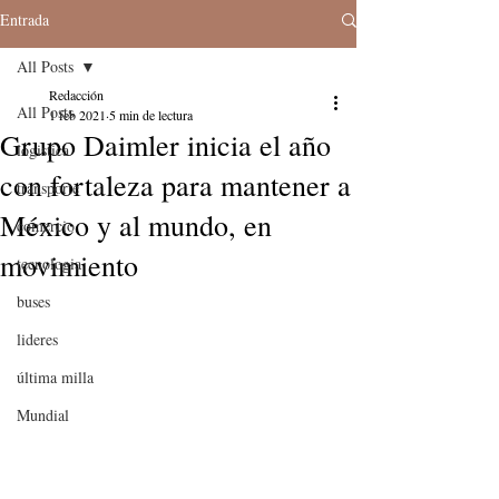
Entrada
All Posts
Redacción
All Posts
1 feb 2021
5 min de lectura
Grupo Daimler inicia el año
logistica
con fortaleza para mantener a
transporte
México y al mundo, en
comercio
movimiento
tecnologia
buses
lideres
última milla
Mundial