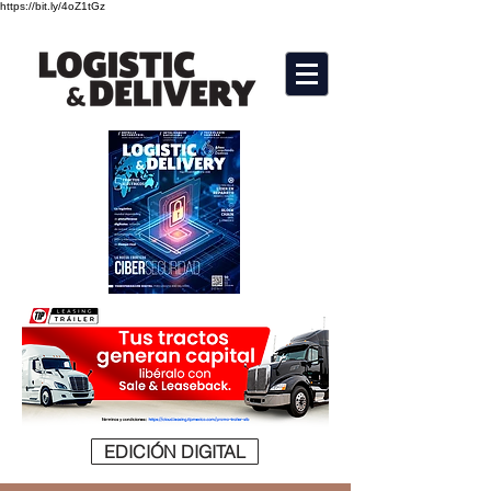
https://bit.ly/4oZ1tGz
EDICIÓN DIGITAL