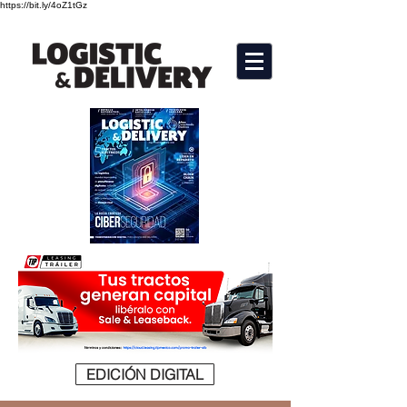
https://bit.ly/4oZ1tGz
EDICIÓN DIGITAL