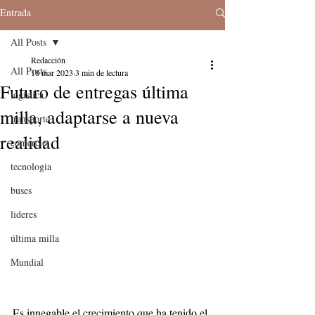
Entrada
All Posts
Redacción
All Posts
18 mar 2023
3 min de lectura
Futuro de entregas última
logistica
milla, adaptarse a nueva
transporte
realidad
comercio
tecnologia
buses
lideres
última milla
Mundial
Es innegable el crecimiento que ha tenido el 