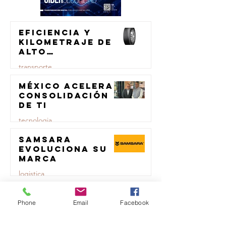
Eficiencia y
kilometraje de
alto
rendimiento
transporte
para el
transporte de
México acelera
23 jul
carga
consolidación
de TI
tecnologia
Samsara
23 jul
evoluciona su
marca
logistica
Repsol
23 jul
Lubricants y
Phone
Email
Facebook
AMSOIL unen
fuerzas en