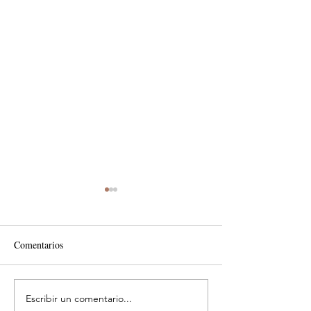
Comentarios
Escribir un comentario...
Costos ocultos que
Impulsa renovación