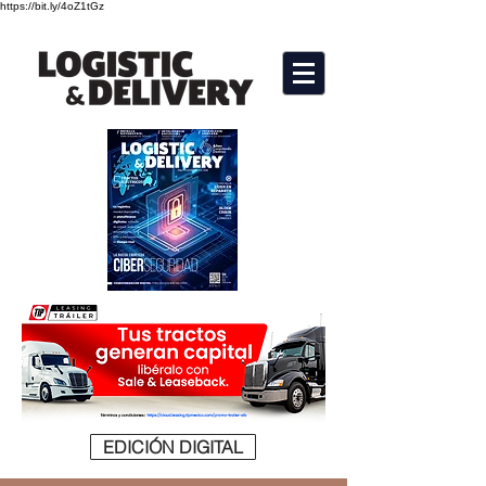
https://bit.ly/4oZ1tGz
EDICIÓN DIGITAL