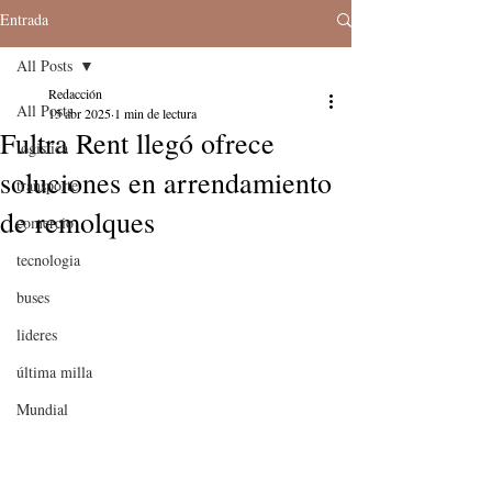
Entrada
All Posts
Redacción
All Posts
15 abr 2025
1 min de lectura
Fultra Rent llegó ofrece
logistica
soluciones en arrendamiento
transporte
de remolques
comercio
tecnologia
buses
lideres
última milla
Mundial