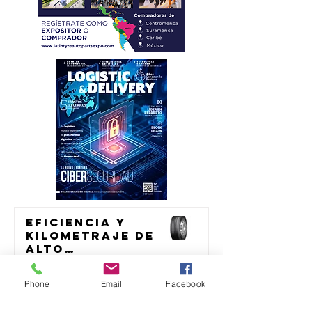
Eficiencia y
kilometraje de
alto
rendimiento
transporte
para el
Phone
Email
Facebook
transporte de
México acelera
23 jul
carga
consolidación