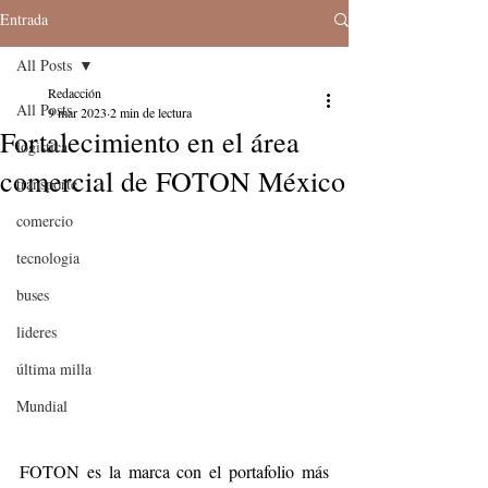
Entrada
All Posts
Redacción
All Posts
9 mar 2023
2 min de lectura
Fortalecimiento en el área
logistica
comercial de FOTON México
transporte
comercio
tecnologia
buses
lideres
última milla
Mundial
FOTON es la marca con el portafolio más 