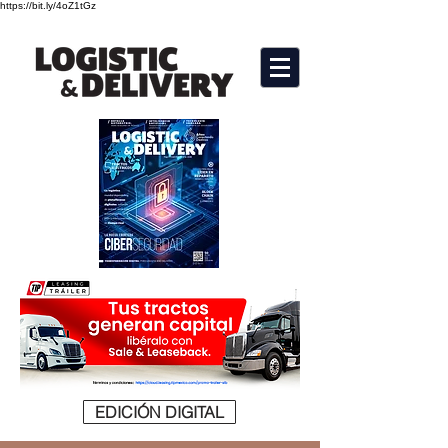
https://bit.ly/4oZ1tGz
EDICIÓN DIGITAL