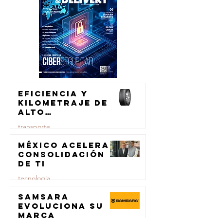
Eficiencia y
kilometraje de
alto
rendimiento
transporte
para el
transporte de
México acelera
23 jul
carga
consolidación
de TI
tecnologia
Samsara
23 jul
evoluciona su
marca