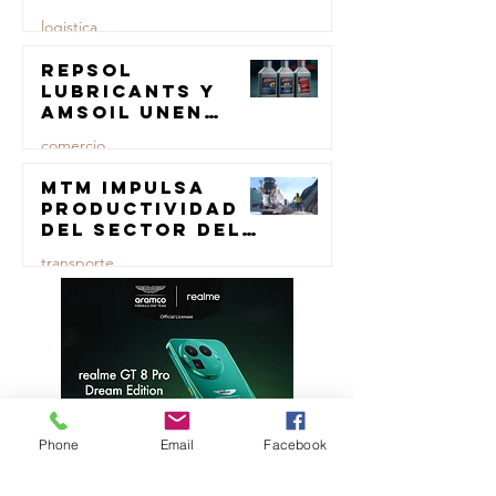
logistica
Repsol
23 jul
Lubricants y
AMSOIL unen
fuerzas en
comercio
lubricación
eólica
MTM impulsa
23 jul
productividad
del sector del
concreto con
transporte
manufactura
certificada
23 jul
Phone
Email
Facebook