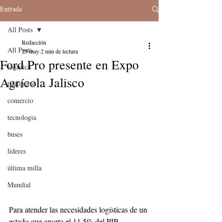
Entrada
All Posts
Redacción
All Posts
25 may
2 min de lectura
Ford Pro presente en Expo
logistica
Agrícola Jalisco
transporte
comercio
tecnologia
buses
lideres
última milla
Mundial
Para atender las necesidades logísticas de un 
estado que aporta el 11.5% del PIB 