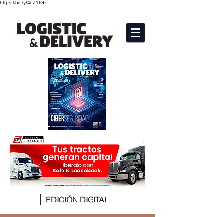
https://bit.ly/4oZ1tGz
EDICIÓN DIGITAL