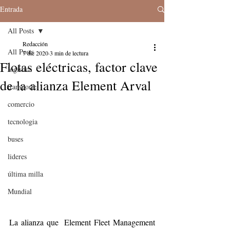
Entrada
All Posts
Redacción
All Posts
7 dic 2020
3 min de lectura
Flotas eléctricas, factor clave
logistica
de la alianza Element Arval
transporte
comercio
tecnologia
buses
lideres
última milla
Mundial
La alianza que  Element Fleet Management 