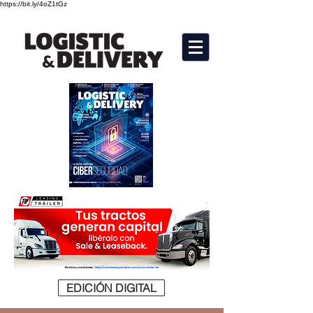
https://bit.ly/4oZ1tGz
EDICIÓN DIGITAL