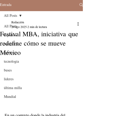
Entrada
All Posts
Redacción
All Posts
24 ago 2025
2 min de lectura
Festival MBA, iniciativa que
logistica
redefine cómo se mueve
transporte
México
comercio
tecnologia
buses
lideres
última milla
Mundial
En un contexto donde la industria del 