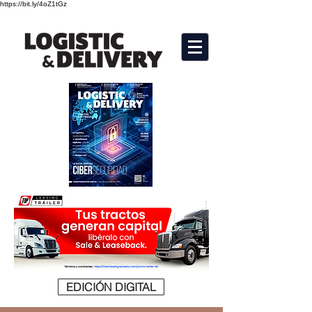
https://bit.ly/4oZ1tGz
EDICIÓN DIGITAL