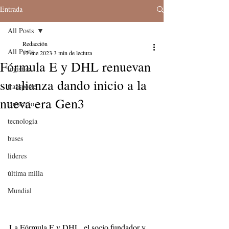
Entrada
All Posts
Redacción
All Posts
17 ene 2023
3 min de lectura
Fórmula E y DHL renuevan
logistica
su alianza dando inicio a la
transporte
nueva era Gen3
comercio
tecnologia
buses
lideres
última milla
Mundial
La Fórmula E y DHL, el socio fundador y 