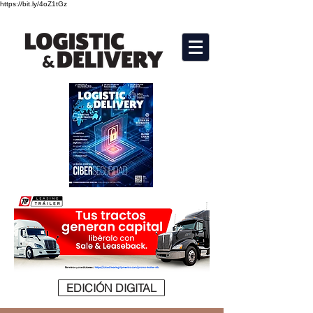
https://bit.ly/4oZ1tGz
EDICIÓN DIGITAL