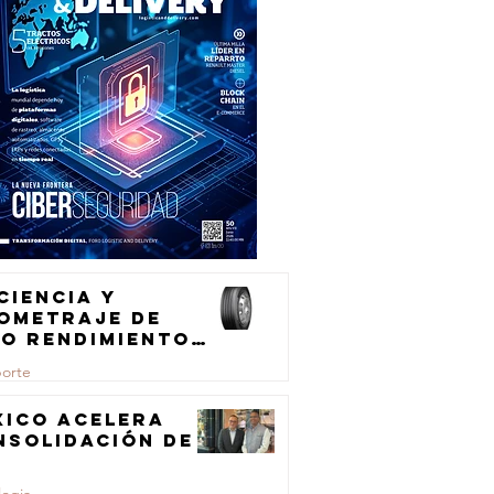
ciencia y
lometraje de
to rendimiento
ra el
porte
ansporte de
rga
xico acelera
nsolidación de