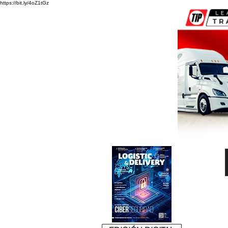
https://bit.ly/4oZ1tGz