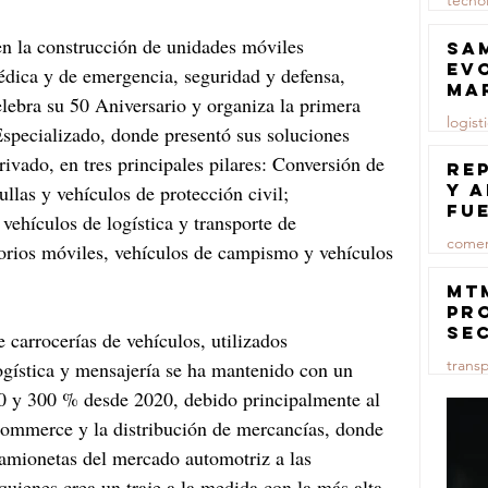
tecno
n la construcción de unidades móviles 
23 jul
Sa
ev
médica y de emergencia, seguridad y defensa, 
ma
celebra su 50 Aniversario y organiza la primera 
logist
pecializado, donde presentó sus soluciones 
rivado, en tres principales pilares: Conversión de 
23 jul
Re
y 
llas y vehículos de protección civil; 
fu
vehículos de logística y transporte de 
lu
comer
orios móviles, vehículos de campismo y vehículos 
23 jul
MT
pr
se
 carrocerías de vehículos, utilizados 
co
trans
gística y mensajería se ha mantenido con un 
ma
ce
00 y 300 % desde 2020, debido principalmente al 
23 jul
-commerce y la distribución de mercancías, donde 
camionetas del mercado automotriz a las 
quienes crea un traje a la medida con la más alta 