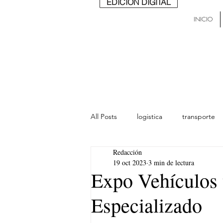
EDICIÓN DIGITAL
INICIO
All Posts
logistica
transporte
Redacción
lideres
última milla
Mund
19 oct 2023
3 min de lectura
Expo Vehículos
Especializado