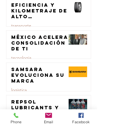
Eficiencia y
kilometraje de
alto
rendimiento
transporte
para el
transporte de
México acelera
23 jul
carga
consolidación
de TI
tecnologia
Samsara
23 jul
evoluciona su
marca
logistica
Repsol
23 jul
Lubricants y
AMSOIL unen
fuerzas en
Phone
Email
Facebook
comercio
lubricación
eólica
MTM impulsa
23 jul