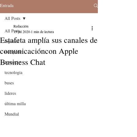
Entrada
All Posts
Redacción
All Posts
15 jul 2020
1 min de lectura
Estafeta amplía sus canales de
logistica
comunicacióncon Apple
transporte
Business Chat
comercio
tecnologia
buses
lideres
última milla
Mundial