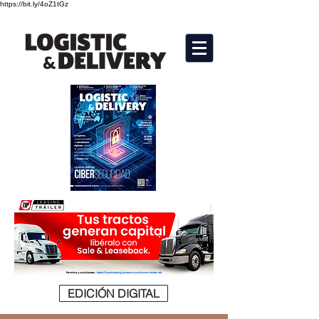
https://bit.ly/4oZ1tGz
EDICIÓN DIGITAL