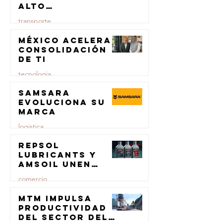
alto
rendimiento
transporte
para el
transporte de
México acelera
23 jul
carga
consolidación
de TI
tecnologia
Samsara
23 jul
evoluciona su
marca
logistica
Repsol
23 jul
Lubricants y
AMSOIL unen
fuerzas en
comercio
lubricación
eólica
MTM impulsa
23 jul
productividad
del sector del