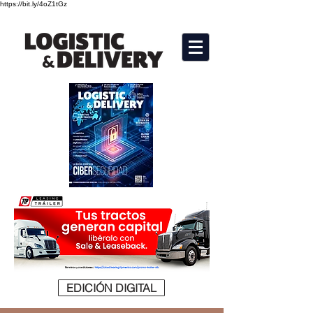
https://bit.ly/4oZ1tGz
EDICIÓN DIGITAL