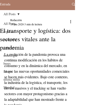
Entrada
All Posts
Redacción
All Posts
15 jun 2020
3 min de lectura
El transporte y logística: dos
logistica
sectores vitales ante la
transporte
pandemia
comercio
La evolución de la pandemia provoca una 
tecnologia
continua modificación en los hábitos de 
buses
consumo y en la dinámica del mercado, en 
la que las nuevas oportunidades comerciales 
lideres
se hacen más evidentes. Bajo este contexto, 
última milla
la industria de la logística, el transporte, los 
Mundial
envíos masivos y el tracking se han vuelto 
sectores con mayor protagonismo gracias a 
la adaptabilidad que han mostrado frente a 
la pandemia. 