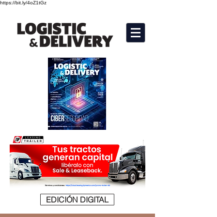
https://bit.ly/4oZ1tGz
EDICIÓN DIGITAL