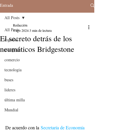
Entrada
All Posts
Redacción
All Posts
4 ago 2024
3 min de lectura
El secreto detrás de los
logistica
neumáticos Bridgestone
transporte
comercio
tecnologia
buses
lideres
última milla
Mundial
De acuerdo con la
 Secretaría de Economía 