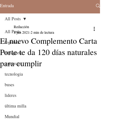
Entrada
All Posts
Redacción
All Posts
8 jun 2021
2 min de lectura
El nuevo Complemento Carta
logistica
Porte te da 120 días naturales
transporte
para cumplir
comercio
tecnologia
buses
lideres
última milla
Mundial