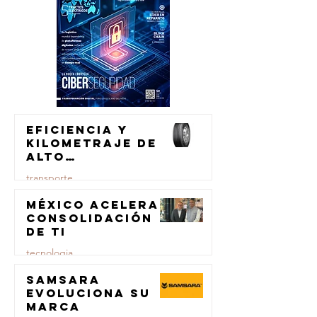
Eficiencia y
kilometraje de
alto
rendimiento
transporte
para el
transporte de
México acelera
23 jul
carga
consolidación
de TI
tecnologia
Samsara
23 jul
evoluciona su
marca