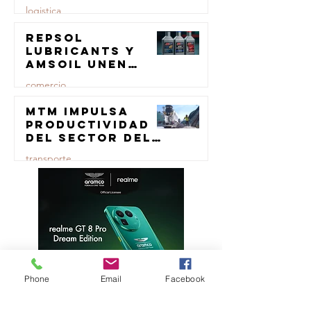
logistica
Repsol
23 jul
Lubricants y
AMSOIL unen
fuerzas en
comercio
lubricación
eólica
MTM impulsa
23 jul
productividad
del sector del
concreto con
transporte
manufactura
certificada
23 jul
Phone
Email
Facebook