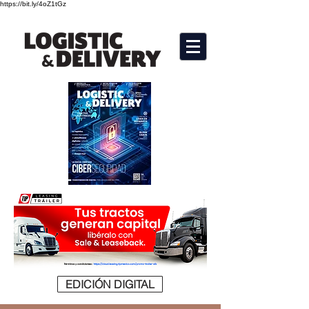
https://bit.ly/4oZ1tGz
EDICIÓN DIGITAL