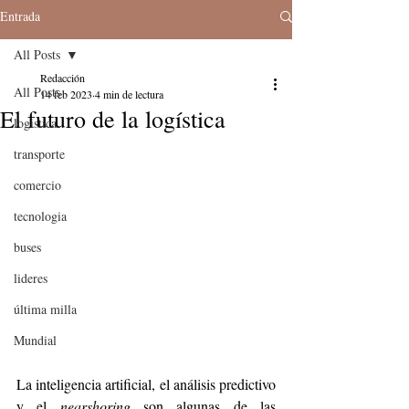
Entrada
All Posts
Redacción
All Posts
14 feb 2023
4 min de lectura
El futuro de la logística
logistica
transporte
comercio
tecnologia
buses
lideres
última milla
Mundial
La inteligencia artificial, el análisis predictivo 
y el 
nearshoring
 son algunas de las 