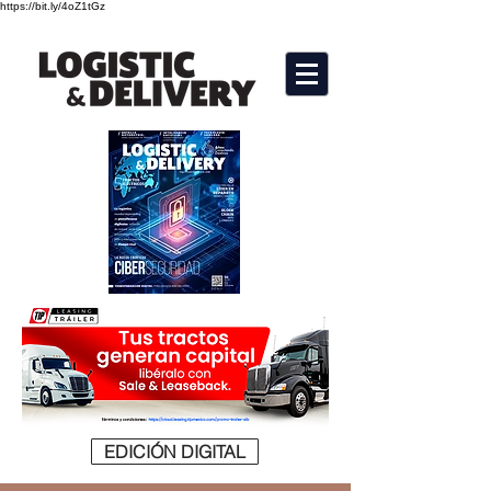
https://bit.ly/4oZ1tGz
EDICIÓN DIGITAL